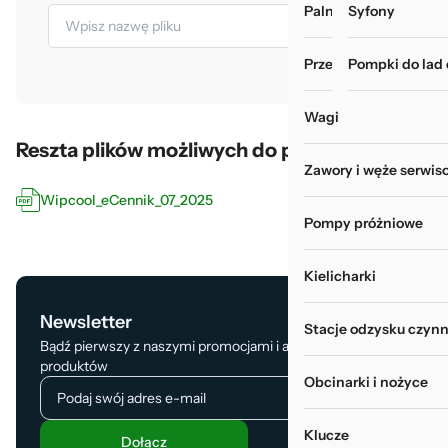
Palniki i zgrzewarki
Myjki do rur i wy
Syfony
Przechowywanie narz
Pompki do lad
Wagi
Reszta plików możliwych do pobrania
Zawory i węże serwis
Wipcool_eCennik_07_2025
Pompy próżniowe
Kielicharki
Newsletter
Stacje odzysku czynn
Bądź pierwszy z naszymi promocjami i aktualizacją
produktów
Obcinarki i nożyce
Klucze
Dołącz