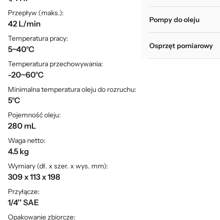
Przepływ (maks.):
Pompy do oleju
42 L/min
Temperatura pracy:
Osprzęt pomiarowy
5~40°C
Temperatura przechowywania:
-20~60°C
Minimalna temperatura oleju do rozruchu:
5°C
Pojemność oleju:
280 mL
Waga netto:
4.5 kg
Wymiary (dł. x szer. x wys. mm):
309 x 113 x 198
Przyłącze:
1/4'' SAE
Opakowanie zbiorcze: