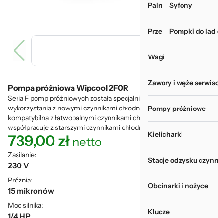
Palniki i zgrzewarki
Myjki do rur i wy
Syfony
Przechowywanie narz
Pompki do lad
Wagi
Zawory i węże serwis
Pompa próżniowa Wipcool 2F0R
Seria F pomp próżniowych została specjalnie zaprojektowana do
wykorzystania z nowymi czynnikami chłodniczymi, jest
Pompy próżniowe
kompatybilna z łatwopalnymi czynnikami chłodniczymi i
współpracuje z starszymi czynnikami chłodniczymi.
Kielicharki
739,00
zł
netto
Zasilanie:
Stacje odzysku czynn
230 V
Próżnia:
Obcinarki i nożyce
15 mikronów
Moc silnika:
Klucze
1/4 HP