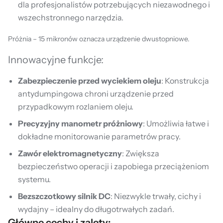
dla profesjonalistów potrzebujących niezawodnego i
wszechstronnego narzędzia.
Próżnia – 15 mikronów oznacza urządzenie dwustopniowe.
Innowacyjne funkcje:
Zabezpieczenie przed wyciekiem oleju
: Konstrukcja
antydumpingowa chroni urządzenie przed
przypadkowym rozlaniem oleju.
Precyzyjny manometr próżniowy
: Umożliwia łatwe i
dokładne monitorowanie parametrów pracy.
Zawór elektromagnetyczny
: Zwiększa
bezpieczeństwo operacji i zapobiega przeciążeniom
systemu.
Bezszczotkowy silnik DC
: Niezwykle trwały, cichy i
wydajny – idealny do długotrwałych zadań.
Główne cechy i zalety: