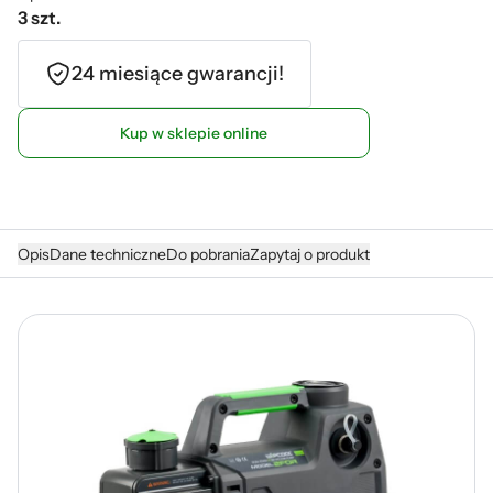
3 szt.
24 miesiące gwarancji!
Kup w sklepie online
Opis
Dane techniczne
Do pobrania
Zapytaj o produkt