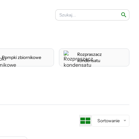
Search Button
Search
for:
Rozpraszacz
Pompki zbiornikowe
kondensatu
Sortowanie