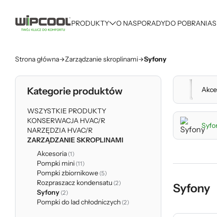
PRODUKTY
O NAS
PORADY
DO POBRANIA
S
Strona główna
Zarządzanie skroplinami
Syfony
Kategorie produktów
Akce
WSZYSTKIE PRODUKTY
KONSERWACJA HVAC/R
Syfo
NARZĘDZIA HVAC/R
ZARZĄDZANIE SKROPLINAMI
Akcesoria
(1)
Pompki mini
(11)
Pompki zbiornikowe
(5)
Rozpraszacz kondensatu
(2)
Syfony
Syfony
(2)
Pompki do lad chłodniczych
(2)