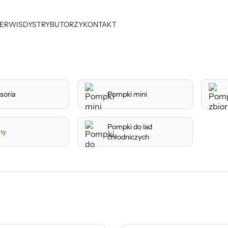
ERWIS
DYSTRYBUTORZY
KONTAKT
soria
Pompki mini
Pompki do lad
ny
chłodniczych