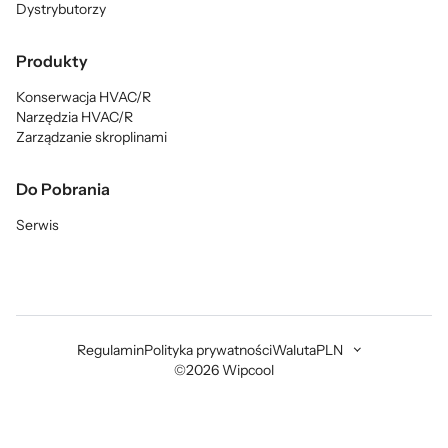
Dystrybutorzy
Produkty
Konserwacja HVAC/R
Narzędzia HVAC/R
Zarządzanie skroplinami
Do Pobrania
Serwis
Regulamin
Polityka prywatności
Waluta
PLN
©2026 Wipcool