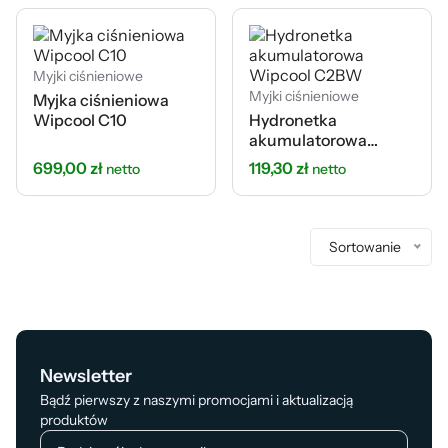
Myjki ciśnieniowe
Myjki ciśnieniowe
Myjka ciśnieniowa
Wipcool C10
Hydronetka
akumulatorowa
Wipcool C2BW
699,00
zł
119,30
zł
netto
netto
Sortowanie
Newsletter
Bądź pierwszy z naszymi promocjami i aktualizacją
produktów