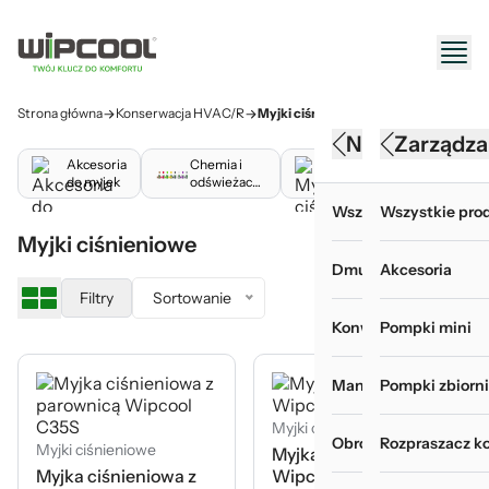
Strona główna
Konserwacja HVAC/R
Myjki ciśnieniowe
Narzędzia HV
Konserwacj
Zarządza
Akcesoria
Chemia i
Myjki
Pok
do myjek
odświeżacze
ciśnieniowe
do 
powietrza
klim
Wszystkie produkty 
Wszystkie produk
Wszystkie prod
Myjki ciśnieniowe
Dmuchawy
Akcesoria do myje
Akcesoria
Filtry
Sortowanie
Konwertery, baterie i
Chemia i odświeża
Pompki mini
Manometry i wakuom
Myjki ciśnieniowe
Pompki zbiorn
Myjki ciśnieniowe
Obróbka rur
Pokrowce do mycia
Rozpraszacz k
Myjki ciśnieniowe
Myjka ciśnieniowa
Myjka ciśnieniowa z
Wipcool C110T