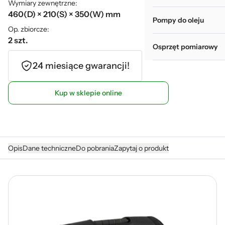
Wymiary zewnętrzne:
460(D) × 210(S) × 350(W) mm
Pompy do oleju
Op. zbiorcze:
2 szt.
Osprzęt pomiarowy
24 miesiące gwarancji!
Kup w sklepie online
Opis
Dane techniczne
Do pobrania
Zapytaj o produkt