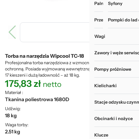
Palniki i zgrzewarki
Myjki do rur i wy
Syfony
Przechowywanie narz
Pompki do lad
Wagi
Zawory i węże serwis
Torba na narzędzia Wipcool TC-18
Profesjonalna torba narzędziowa z wzmocnionym dnem i klapką
ochronną. Posiada wyjmowaną wewnętrzną ściankę narzędziową,
Pompy próżniowe
17 kieszeni i dużą ładowność – aż 18 kg.
175,83
zł
netto
Kielicharki
Materiał :
Tkanina poliestrowa 1680D
Stacje odzysku czynn
Udźwig:
18 kg
Obcinarki i nożyce
Waga torby:
2.51 kg
Klucze