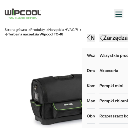
Strona główna
Produkty
Narzędzia HVAC/R
Przechowywanie narzędzi
Torba na narzędzia Wipcool TC-18
Narzędzia HV
Konserwacj
Zarządza
Wszystkie produkty 
Wszystkie produk
Wszystkie prod
Dmuchawy
Akcesoria do myje
Akcesoria
Konwertery, baterie i
Chemia i odświeża
Pompki mini
Manometry i wakuom
Myjki ciśnieniowe
Pompki zbiorn
Obróbka rur
Pokrowce do mycia
Rozpraszacz k