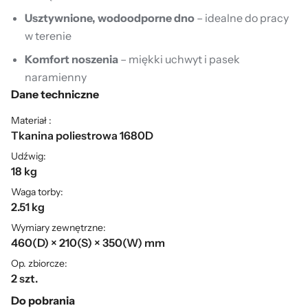
Usztywnione, wodoodporne dno
– idealne do pracy
w terenie
Komfort noszenia
– miękki uchwyt i pasek
naramienny
Dane techniczne
Materiał :
Tkanina poliestrowa 1680D
Udźwig:
18 kg
Waga torby:
2.51 kg
Wymiary zewnętrzne:
460(D) × 210(S) × 350(W) mm
Op. zbiorcze:
2 szt.
Do pobrania