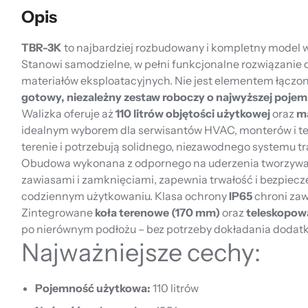
Opis
TBR-3K
to najbardziej rozbudowany i kompletny model 
Stanowi samodzielne, w pełni funkcjonalne rozwiązanie d
materiałów eksploatacyjnych. Nie jest elementem łącz
gotowy, niezależny zestaw roboczy o najwyższej pojem
Walizka oferuje aż
110 litrów objętości użytkowej
oraz
m
idealnym wyborem dla serwisantów HVAC, monterów i t
terenie i potrzebują solidnego, niezawodnego systemu t
Obudowa wykonana z odpornego na uderzenia tworzyw
zawiasami i zamknięciami, zapewnia trwałość i bezpiec
codziennym użytkowaniu. Klasa ochrony
IP65
chroni zaw
Zintegrowane
koła terenowe (170 mm)
oraz
teleskopow
po nierównym podłożu – bez potrzeby dokładania doda
Najważniejsze cechy:
Pojemność użytkowa:
110 litrów