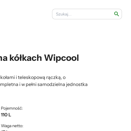
Search Button
Search
for:
na kółkach Wipcool
kołami i teleskopową rączką, o
kompletna i w pełni samodzielna jednostka
Pojemność:
110 L
Waga netto: