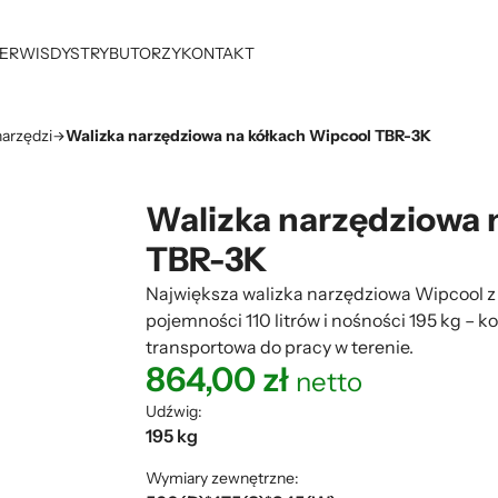
ERWIS
DYSTRYBUTORZY
KONTAKT
arzędzi
Walizka narzędziowa na kółkach Wipcool TBR-3K
Walizka narzędziowa 
TBR-3K
Największa walizka narzędziowa Wipcool z 
pojemności 110 litrów i nośności 195 kg – 
transportowa do pracy w terenie.
864,00
zł
netto
Udźwig:
195 kg
Wymiary zewnętrzne: