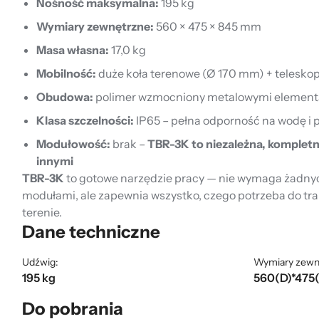
Nośność maksymalna:
195 kg
Wymiary zewnętrzne:
560 × 475 × 845 mm
Masa własna:
17,0 kg
Mobilność:
duże koła terenowe (Ø 170 mm) + telesko
Obudowa:
polimer wzmocniony metalowymi elemen
Klasa szczelności:
IP65 – pełna odporność na wodę i p
Modułowość:
brak –
TBR-3K to niezależna, kompletn
innymi
TBR-3K
to gotowe narzędzie pracy — nie wymaga żadnych
modułami, ale zapewnia wszystko, czego potrzeba do tra
terenie.
Dane techniczne
Udźwig:
Wymiary zewn
195 kg
560(D)*475
Do pobrania