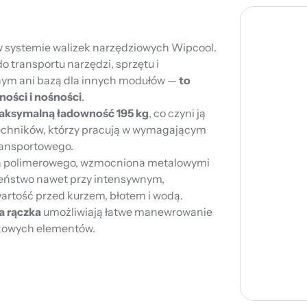
w systemie walizek narzędziowych Wipcool.
o transportu narzędzi, sprzętu i
onym ani bazą dla innych modułów —
to
ności i nośności
.
aksymalną ładowność 195 kg
, co czyni ją
echników, którzy pracują w wymagającym
ransportowego.
a polimerowego, wzmocniona metalowymi
zeństwo nawet przy intensywnym,
artość przed kurzem, błotem i wodą.
a rączka
umożliwiają łatwe manewrowanie
tkowych elementów.