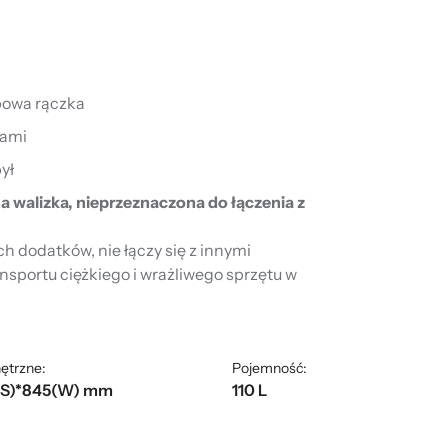
powa rączka
tami
ył
a walizka, nieprzeznaczona do łączenia z
 dodatków, nie łączy się z innymi
nsportu ciężkiego i wrażliwego sprzętu w
ętrzne:
Pojemność:
(S)*845(W) mm
110 L