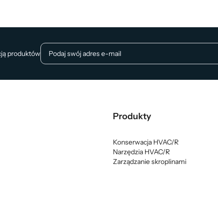
cją produktów
Produkty
Konserwacja HVAC/R
Narzędzia HVAC/R
Zarządzanie skroplinami