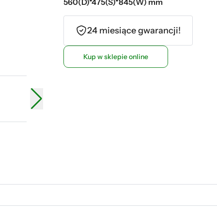
560(D)*475(S)*845(W) mm
24 miesiące gwarancji!
Kup w sklepie online