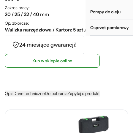
Zakres pracy:
Pompy do oleju
20 / 25 / 32 / 40 mm
Op. zbiorcze:
Osprzęt pomiarowy
Walizka narzędziowa / Karton: 5 sztuk
24 miesiące gwarancji!
Kup w sklepie online
Opis
Dane techniczne
Do pobrania
Zapytaj o produkt