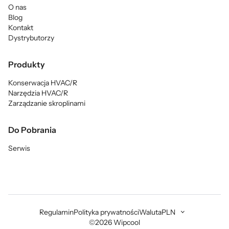
O nas
Blog
Kontakt
Dystrybutorzy
Produkty
Konserwacja HVAC/R
Narzędzia HVAC/R
Zarządzanie skroplinami
Do Pobrania
Serwis
Regulamin
Polityka prywatności
Waluta
PLN
©2026 Wipcool