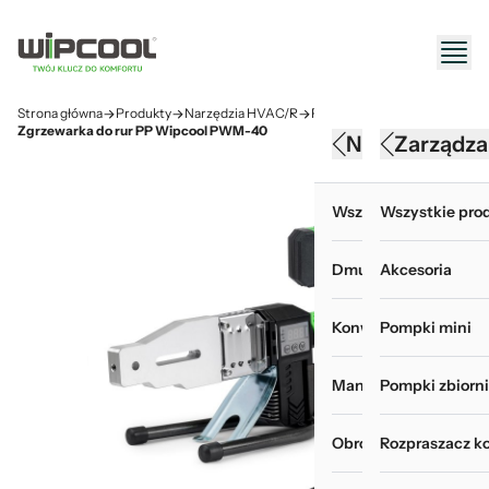
Strona główna
Produkty
Narzędzia HVAC/R
Palniki i zgrzewarki
Zgrzewarka do rur PP Wipcool PWM-40
Narzędzia HV
Konserwacj
Zarządza
Wszystkie produkty 
Wszystkie produk
Wszystkie prod
Dmuchawy
Akcesoria do myje
Akcesoria
Konwertery, baterie i
Chemia i odświeża
Pompki mini
Manometry i wakuom
Myjki ciśnieniowe
Pompki zbiorn
Obróbka rur
Pokrowce do mycia
Rozpraszacz k