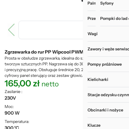
Palniki i zgrzewarki
Myjki do rur i wy
Syfony
Przechowywanie narz
Pompki do lad
Wagi
Zawory i węże serwis
Zgrzewarka do rur PP Wipcool PWM-40
Prosta w obsłudze zgrzewarka, idealna do szybkich połączeń rur z
tworzyw sztucznych PP. Nagrzewa się do 300 °C, oferując stabilną
Pompy próżniowe
i precyzyjną pracę. Obsługuje średnice 20, 25, 32 i 40 mm. Zawiera
cyfrowy panel sterujący oraz zestaw głowic.
Kielicharki
165,00
zł
netto
Zasilanie :
Stacje odzysku czynn
230V
Moc:
Obcinarki i nożyce
900 W
Temperatura:
Klucze
300 °C