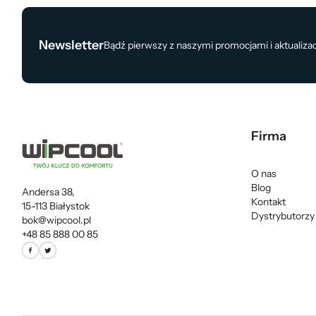
Newsletter
Bądź pierwszy z naszymi promocjami i aktualiza
Firma
O nas
Blog
Andersa 38,
Kontakt
15-113 Białystok
Dystrybutorzy
bok@wipcool.pl
+48 85 888 00 85