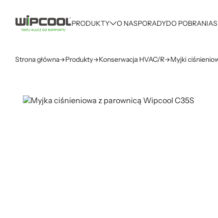
PRODUKTY
O NAS
PORADY
DO POBRANIA
S
Strona główna
Produkty
Konserwacja HVAC/R
Myjki ciśnienio