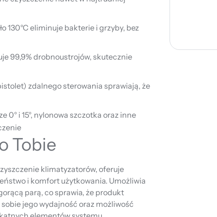
o 130°C eliminuje bakterie i grzyby, bez
uje 99,9% drobnoustrojów, skutecznie
pistolet) zdalnego sterowania sprawiają, że
 0° i 15°, nylonowa szczotka oraz inne
czenie
o Tobie
zyszczenie klimatyzatorów, oferuje
eństwo i komfort użytkowania. Umożliwia
gorącą parą, co sprawia, że produkt
ą sobie jego wydajność oraz możliwość
ikatnych elementów systemu.