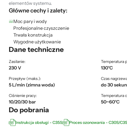
elementów systemu.
Główne cechy i zalety:
Moc pary i wody
Profesjonalne czyszczenie
Trwała konstrukcja
Wygodne użytkowanie
Dane techniczne
Zasilanie:
Temperatura p
230 V
130°C
Przepływ (maks.):
Czas nagrzewan
5 L/min (zimna woda)
do 30 seku
Ciśnienie pracy:
Temperatura c
10/20/30 bar
50~60°C
Do pobrania
Instrukcja obsługi - C35S
Proces ozonowania - C30S/C3