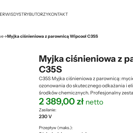
ERWIS
DYSTRYBUTORZY
KONTAKT
we
Myjka ciśnieniowa z parownicą Wipcool C35S
Myjka ciśnieniowa z 
C35S
C35S Myjka ciśnieniowa z parownicą: mycie
ozonowania do skutecznego odkażania i eli
środków chemicznych. Profesjonalny zest
2 389,00
zł
netto
Zasilanie:
230 V
Przepływ (maks.):