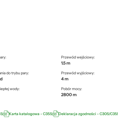
ary:
Przewód wejściowy:
1.5 m
ia do trybu pary:
Przewód wyjściowy:
nd
4 m
iepłej wody:
Pobór mocy:
2800 m
5S
Karta katalogowa - C35S
Deklaracja zgodności - C30S/C35