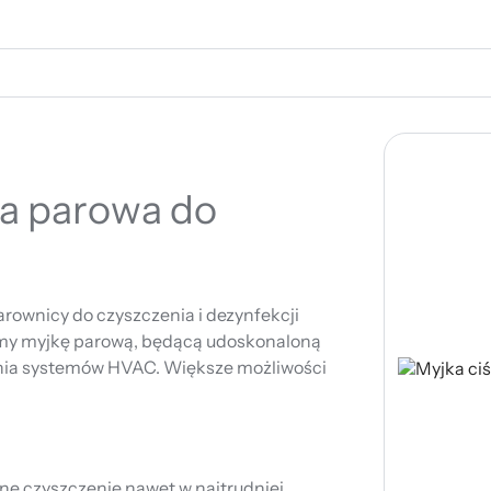
a parowa do
rownicy do czyszczenia i dezynfekcji
iamy myjkę parową, będącą udoskonaloną
nia systemów HVAC. Większe możliwości
ne czyszczenie nawet w najtrudniej