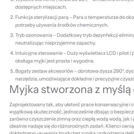
dostępnych miejscach.
Funkcja sterylizacji parą – Para o temperaturze do okoł
potrzeby używania środków chemicznych.
Tryb ozonowania – Dodatkowy tryb dezynfekcji elimin
neutralizując nieprzyjemne zapachy.
Intuicyjne sterowanie – Duży wyświetlacz LCD i pilot (
obsługa myjki jest prosta i wygodna.
Bogaty zestaw akcesoriów – obrotowa dysza 290°, dysze
narzędzia, umożliwiające dokładne i precyzyjne czysz
Myjka stworzona z myślą 
Zaprojektowany tak, aby ułatwić prace konserwacyjne i c
wyjątkową skuteczność, jednocześnie dbając o bezpiecz
zarówno czyszczenie zimną oraz ciepłą wodą wodą, jak i 
idealnie nadaje się do różnorodnych zadań. Klienci ceni
dokładnego usuwania brudu bez ryzyka uszkodzenia del