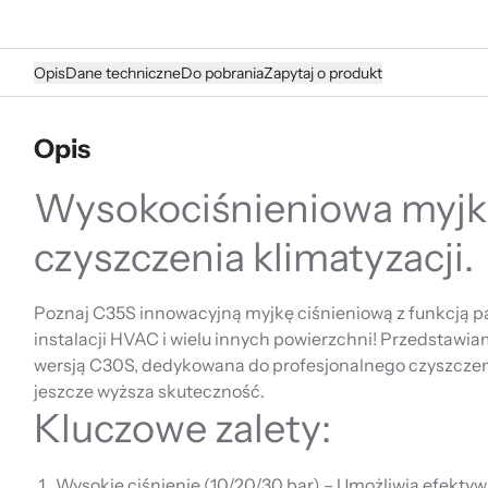
Opis
Dane techniczne
Do pobrania
Zapytaj o produkt
Opis
Wysokociśnieniowa myjk
czyszczenia klimatyzacji.
Poznaj C35S innowacyjną myjkę ciśnieniową z funkcją pa
instalacji HVAC i wielu innych powierzchni! Przedstaw
wersją C30S, dedykowana do profesjonalnego czyszcze
jeszcze wyższa skuteczność.
Kluczowe zalety:
Wysokie ciśnienie (10/20/30 bar) – Umożliwia efektyw