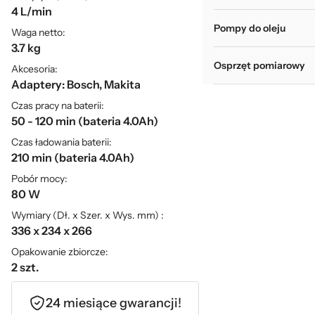
4 L/min
Pompy do oleju
Waga netto:
3.7 kg
Osprzęt pomiarowy
Akcesoria:
Adaptery: Bosch, Makita
Czas pracy na baterii:
50 - 120 min (bateria 4.0Ah)
Czas ładowania baterii:
210 min (bateria 4.0Ah)
Pobór mocy:
80 W
Wymiary (Dł. x Szer. x Wys. mm) :
336 x 234 x 266
Opakowanie zbiorcze:
2 szt.
24 miesiące gwarancji!