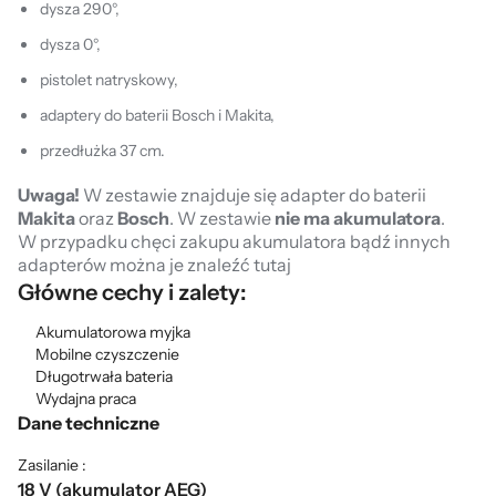
dysza 290°,
dysza 0°,
pistolet natryskowy,
adaptery do baterii Bosch i Makita,
przedłużka 37 cm.
Uwaga!
W zestawie znajduje się adapter do baterii
Makita
oraz
Bosch
. W zestawie
nie ma akumulatora
.
W przypadku chęci zakupu akumulatora bądź innych
adapterów można je znaleźć
tutaj
Główne cechy i zalety:
Akumulatorowa myjka
Mobilne czyszczenie
Długotrwała bateria
Wydajna praca
Dane techniczne
Zasilanie :
18 V (akumulator AEG)