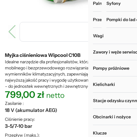
Palniki i zgrzewarki
Myjki do rur i wy
Syfony
Przechowywanie narz
Pompki do lad
Wagi
Zawory i węże serwis
Myjka ciśnieniowa Wipcool C10B
Idealne narzędzie dla profesjonalistów, którzy szukają wydajnego,
mobilnego i bezprzewodowego rozwiązania do czyszczenia
Pompy próżniowe
wymienników klimatyzacyjnych, zapewniając jednocześnie
najwyższą jakość pracy i wygodę użytkowania. Dwa ciśnienia pracy
Kielicharki
– do jednostek wewnętrznych i zewnętrznych.
799,00
zł
netto
Stacje odzysku czynn
Zasilanie :
18 V (akumulator AEG)
Obcinarki i nożyce
Ciśnienie pracy:
3-5/7-10 bar
Klucze
Przepływ (maks.):