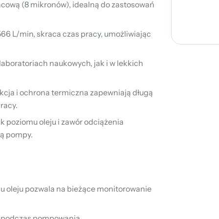
ńcową (8 mikronów), idealną do zastosowań
566 L/min, skraca czas pracy, umożliwiając
laboratoriach naukowych, jak i w lekkich
cja i ochrona termiczna zapewniają długą
racy.
k poziomu oleju i zawór odciążenia
cą pompy.
mu oleju pozwala na bieżące monitorowanie
y podczas pompowania.