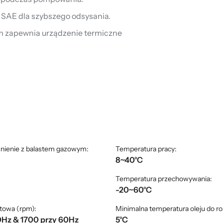
″ SAE dla szybszego odsysania.
m zapewnia urządzenie termiczne
śnienie z balastem gazowym:
Temperatura pracy:
8~40°C
Temperatura przechowywania:
-20~60°C
towa (rpm):
Minimalna temperatura oleju do r
0Hz & 1700 przy 60Hz
5°C