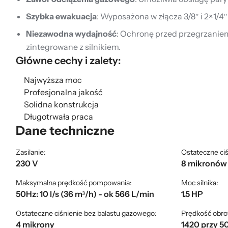
Szybka ewakuacja
: Wyposażona w złącza 3/8″ i 2×1/4
Niezawodna wydajność
: Ochronę przed przegrzanie
zintegrowane z silnikiem.
Główne cechy i zalety:
Najwyższa moc
Profesjonalna jakość
Solidna konstrukcja
Długotrwała praca
Dane techniczne
Zasilanie:
Ostateczne ci
230 V
8 mikronów
Maksymalna prędkość pompowania:
Moc silnika:
50Hz: 10 l/s (36 m³/h) - ok 566 L/min
1.5 HP
Ostateczne ciśnienie bez balastu gazowego:
Prędkość obro
4 mikrony
1420 przy 5