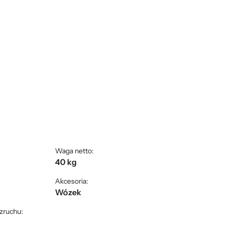
Waga netto:
40 kg
Akcesoria:
Wózek
ozruchu: