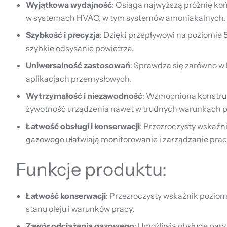
Wyjątkowa wydajność
: Osiąga najwyższą próżnię ko
w systemach HVAC, w tym systemów amoniakalnych.
Szybkość i precyzja
: Dzięki przepływowi na poziomie 
szybkie odsysanie powietrza.
Uniwersalność zastosowań
: Sprawdza się zarówno w 
aplikacjach przemysłowych.
Wytrzymałość i niezawodność
: Wzmocniona konstruk
żywotność urządzenia nawet w trudnych warunkach p
Łatwość obsługi i konserwacji
: Przezroczysty wskaźni
gazowego ułatwiają monitorowanie i zarządzanie pra
Funkcje produktu:
Łatwość konserwacji
: Przezroczysty wskaźnik pozio
stanu oleju i warunków pracy.
Zawór odciążenia gazowego
: Umożliwia obsługę par