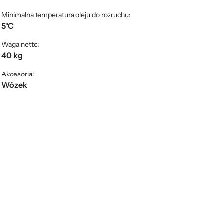
Minimalna temperatura oleju do rozruchu:
5°C
Waga netto:
40 kg
Akcesoria:
Wózek