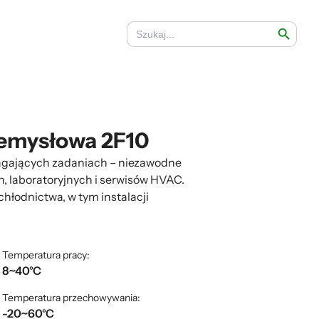
Search Button
Search
for:
emysłowa 2F10
agających zadaniach – niezawodne
, laboratoryjnych i serwisów HVAC.
chłodnictwa, w tym instalacji
Temperatura pracy:
8~40°C
Temperatura przechowywania:
-20~60°C