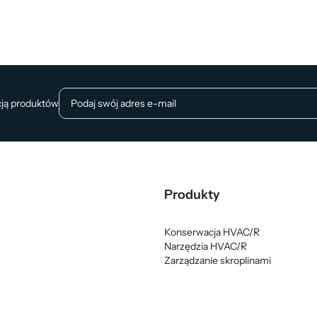
cją produktów
Produkty
Konserwacja HVAC/R
Narzędzia HVAC/R
Zarządzanie skroplinami