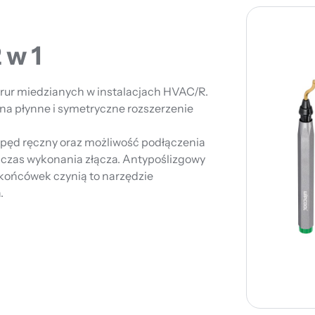
 w 1
e rur miedzianych w instalacjach HVAC/R.
na płynne i symetryczne rozszerzenie
apęd ręczny oraz możliwość podłączenia
a czas wykonania złącza. Antypoślizgowy
 końcówek czynią to narzędzie
.