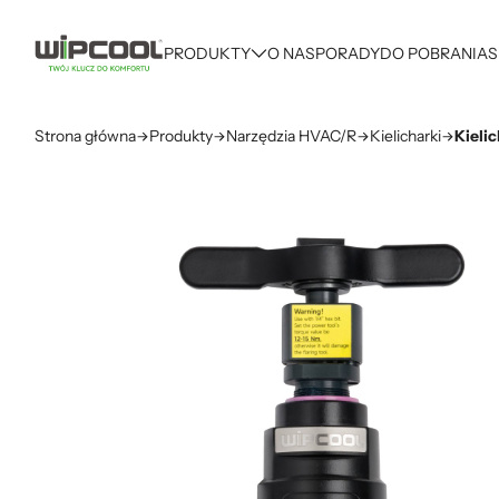
PRODUKTY
O NAS
PORADY
DO POBRANIA
S
Strona główna
Produkty
Narzędzia HVAC/R
Kielicharki
Kieli