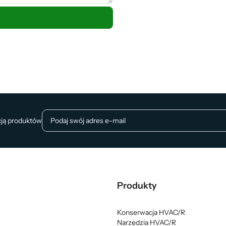
cją produktów
Produkty
Konserwacja HVAC/R
Narzędzia HVAC/R