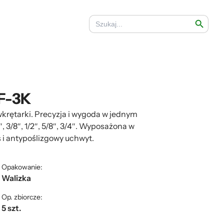
Search Button
Search
for:
EF-3K
wkrętarki. Precyzja i wygoda w jednym
, 3/8″, 1/2″, 5/8″, 3/4″. Wyposażona w
 i antypoślizgowy uchwyt.
Opakowanie:
Walizka
Op. zbiorcze:
5 szt.