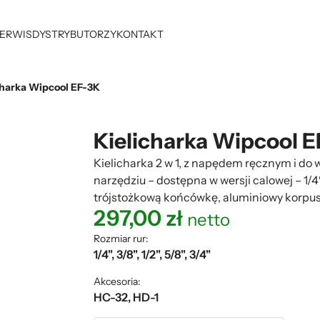
ERWIS
DYSTRYBUTORZY
KONTAKT
charka Wipcool EF-3K
Kielicharka Wipcool 
Kielicharka 2 w 1, z napędem ręcznym i do 
narzędziu – dostępna w wersji calowej – 1/4″
trójstożkową końcówkę, aluminiowy korpus
297,00
zł
netto
Rozmiar rur:
1/4", 3/8", 1/2", 5/8", 3/4"
Akcesoria:
HC-32, HD-1