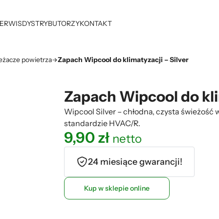
ERWIS
DYSTRYBUTORZY
KONTAKT
eżacze powietrza
Zapach Wipcool do klimatyzacji – Silver
Zapach Wipcool do kli
Wipcool Silver – chłodna, czysta świeżość w
standardzie HVAC/R.
9,90
zł
netto
24 miesiące gwarancji!
Kup w sklepie online