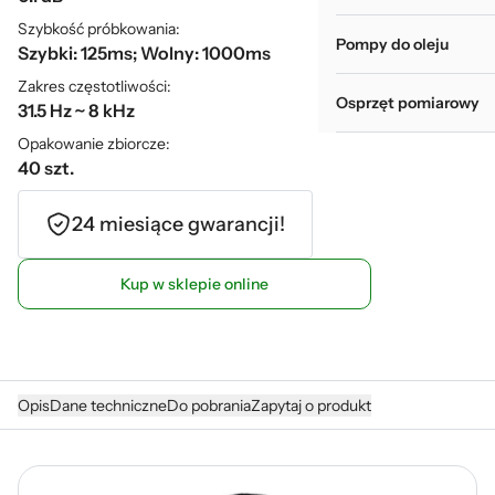
Szybkość próbkowania:
Pompy do oleju
Szybki: 125ms; Wolny: 1000ms
Zakres częstotliwości:
Osprzęt pomiarowy
31.5 Hz ~ 8 kHz
Opakowanie zbiorcze:
40 szt.
24 miesiące gwarancji!
Kup w sklepie online
Opis
Dane techniczne
Do pobrania
Zapytaj o produkt