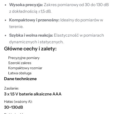
Wysoka precyzja:
Zakres pomiarowy od 30 do 130 dB
z dokładnością ±1,5 dB.
Kompaktowy i przenośny:
Idealny do pomiarów w
terenie.
Szybka i wolna reakcja:
Elastyczność w pomiarach
dynamicznych i statycznych.
Główne cechy i zalety:
Precyzyjne pomiary
Szeroki zakres
Kompaktowy rozmiar
Łatwa obsługa
Dane techniczne
Zasilanie:
3 x 1.5 V baterie alkaiczne AAA
Hałas (ważony A):
30~130dB