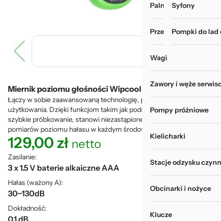
Palniki i zgrzewarki
Myjki do rur i wy
Syfony
Przechowywanie narz
Pompki do lad
Wagi
Zawory i węże serwis
Miernik poziomu głośności Wipcool ASM130
Łączy w sobie zaawansowaną technologię, precyzję i wygodę
użytkowania. Dzięki funkcjom takim jak podświetlenie LCD i
Pompy próżniowe
szybkie próbkowanie, stanowi niezastąpione narzędzie do
pomiarów poziomu hałasu w każdym środowisku.
Kielicharki
129,00
zł
netto
Zasilanie:
Stacje odzysku czynn
3 x 1.5 V baterie alkaiczne AAA
Hałas (ważony A):
Obcinarki i nożyce
30~130dB
Dokładność:
Klucze
0.1 dB