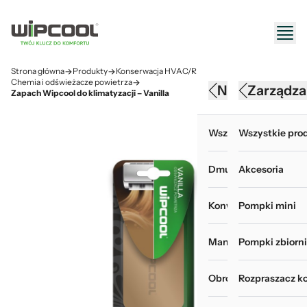
Strona główna
Produkty
Konserwacja HVAC/R
Chemia i odświeżacze powietrza
Narzędzia HV
Konserwacj
Zarządza
Zapach Wipcool do klimatyzacji – Vanilla
Wszystkie produkty 
Wszystkie produk
Wszystkie prod
Dmuchawy
Akcesoria do myje
Akcesoria
Konwertery, baterie i
Chemia i odświeża
Pompki mini
Manometry i wakuom
Myjki ciśnieniowe
Pompki zbiorn
Obróbka rur
Pokrowce do mycia
Rozpraszacz k