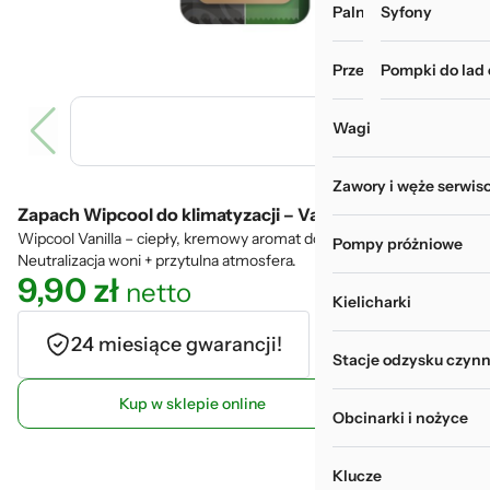
Palniki i zgrzewarki
Myjki do rur i wy
Syfony
Przechowywanie narz
Pompki do lad
Wagi
Zawory i węże serwis
Zapach Wipcool do klimatyzacji – Vanilla
Wipcool Vanilla – ciepły, kremowy aromat do klimatyzacji.
Pompy próżniowe
Neutralizacja woni + przytulna atmosfera.
9,90
zł
netto
Kielicharki
24 miesiące gwarancji!
Stacje odzysku czynn
Kup w sklepie online
Obcinarki i nożyce
Klucze