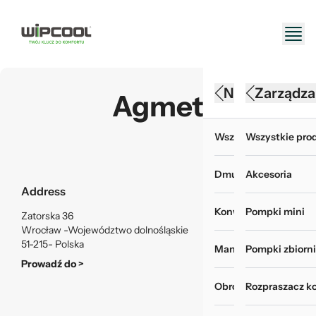
Narzędzia HV
Konserwacj
Zarządza
Agmet
Wszystkie produkty 
Wszystkie produk
Wszystkie prod
Dmuchawy
Akcesoria do myje
Akcesoria
Address
Konwertery, baterie i
Chemia i odświeża
Pompki mini
Zatorska 36
Wrocław -Województwo dolnośląskie
51-215- Polska
Manometry i wakuom
Myjki ciśnieniowe
Pompki zbiorn
Prowadź do >
Obróbka rur
Pokrowce do mycia
Rozpraszacz k