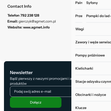
Palniki i zgrzewarki
Myjki do rur i wy
Syfony
Contact Info
Telefon
792 238 128
Przechowywanie narz
Pompki do lad
Email:
gierczyk@agmet.com.pl
Website:
www.agmet.info
Wagi
Zawory i węże serwis
Pompy próżniowe
Kielicharki
Newsletter
Bądź pierwszy z naszymi promocjami i aktualizacją
Stacje odzysku czynn
produktów
Obcinarki i nożyce
Dołącz
Klucze