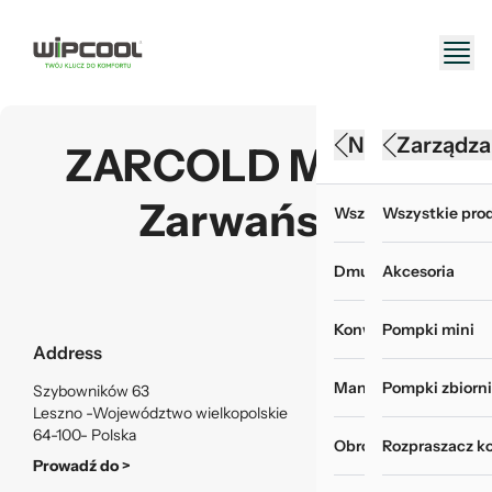
Narzędzia HV
Konserwacj
Zarządza
ZARCOLD Maciej
Zarwański
Wszystkie produkty 
Wszystkie produk
Wszystkie prod
Dmuchawy
Akcesoria do myje
Akcesoria
Konwertery, baterie i
Chemia i odświeża
Pompki mini
Address
Manometry i wakuom
Myjki ciśnieniowe
Pompki zbiorn
Szybowników 63
Leszno -Województwo wielkopolskie
64-100- Polska
Obróbka rur
Pokrowce do mycia
Rozpraszacz k
Prowadź do >