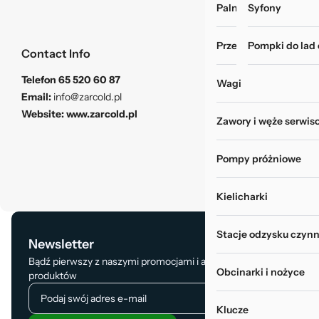
Palniki i zgrzewarki
Myjki do rur i wy
Syfony
Przechowywanie narz
Pompki do lad
Contact Info
Telefon
65 520 60 87
Wagi
Email:
info@zarcold.pl
Website:
www.zarcold.pl
Zawory i węże serwis
Pompy próżniowe
Kielicharki
Stacje odzysku czynn
Newsletter
Bądź pierwszy z naszymi promocjami i aktualizacją
Obcinarki i nożyce
produktów
Klucze