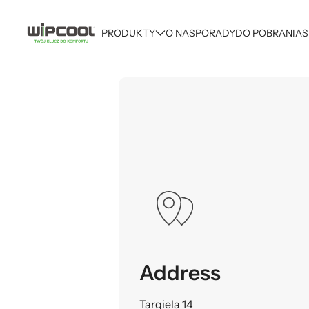
PRODUKTY
O NAS
PORADY
DO POBRANIA
S
Address
Targiela 14