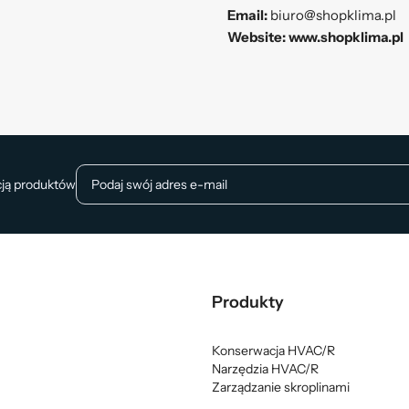
Email:
biuro@shopklima.pl
Website:
www.shopklima.pl
cją produktów
Produkty
Konserwacja HVAC/R
Narzędzia HVAC/R
Zarządzanie skroplinami