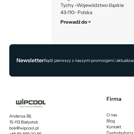
Tychy -Województwo śląskie
43-110- Polska
Prowadź do >
Newsletter
Bądź pierwszy z naszymi promocjami i aktualiza
Firma
O nas
Andersa 38,
Blog
15-113 Białystok
Kontakt
bok@wipcool.pl
Dystrybutorzy