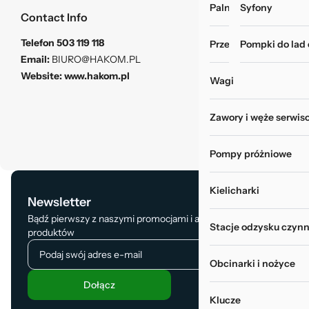
Palniki i zgrzewarki
Myjki do rur i wy
Syfony
Contact Info
Telefon
503 119 118
Przechowywanie narz
Pompki do lad
Email:
BIURO@HAKOM.PL
Website:
www.hakom.pl
Wagi
Zawory i węże serwis
Pompy próżniowe
Kielicharki
Newsletter
Bądź pierwszy z naszymi promocjami i aktualizacją
Stacje odzysku czynn
produktów
Obcinarki i nożyce
Dołącz
Klucze