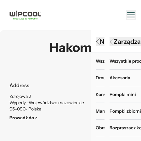
Narzędzia HV
Konserwacj
Zarządza
Hakom
Wszystkie produkty 
Wszystkie produk
Wszystkie prod
Dmuchawy
Akcesoria do myje
Akcesoria
Address
Konwertery, baterie i
Chemia i odświeża
Pompki mini
Zdrojowa 2
Wypędy -Województwo mazowieckie
05-090- Polska
Manometry i wakuom
Myjki ciśnieniowe
Pompki zbiorn
Prowadź do >
Obróbka rur
Pokrowce do mycia
Rozpraszacz k