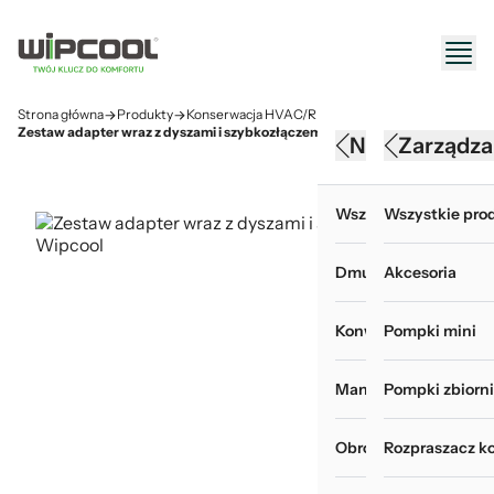
Strona główna
Produkty
Konserwacja HVAC/R
Akcesoria do myjek
Zestaw adapter wraz z dyszami i szybkozłączem
Narzędzia HV
Konserwacj
Zarządza
Wszystkie produkty 
Wszystkie produk
Wszystkie prod
Dmuchawy
Akcesoria do myje
Akcesoria
Konwertery, baterie i
Chemia i odświeża
Pompki mini
Manometry i wakuom
Myjki ciśnieniowe
Pompki zbiorn
Obróbka rur
Pokrowce do mycia
Rozpraszacz k