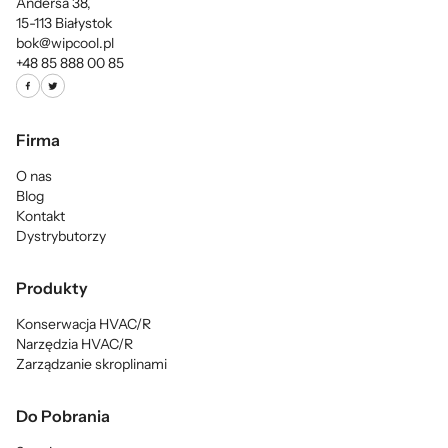
Andersa 38,
15-113 Białystok
bok@wipcool.pl
+48 85 888 00 85
Firma
O nas
Blog
Kontakt
Dystrybutorzy
Produkty
Konserwacja HVAC/R
Narzędzia HVAC/R
Zarządzanie skroplinami
Do Pobrania