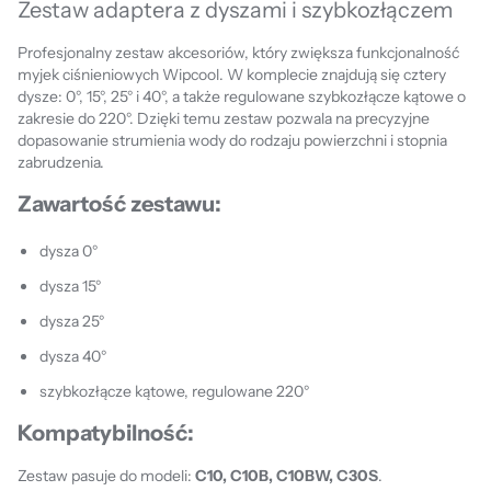
Zestaw adaptera z dyszami i szybkozłączem
Profesjonalny zestaw akcesoriów, który zwiększa funkcjonalność
myjek ciśnieniowych Wipcool. W komplecie znajdują się cztery
dysze: 0°, 15°, 25° i 40°, a także regulowane szybkozłącze kątowe o
zakresie do 220°. Dzięki temu zestaw pozwala na precyzyjne
dopasowanie strumienia wody do rodzaju powierzchni i stopnia
zabrudzenia.
Zawartość zestawu:
dysza 0°
dysza 15°
dysza 25°
dysza 40°
szybkozłącze kątowe, regulowane 220°
Kompatybilność:
Zestaw pasuje do modeli:
C10, C10B, C10BW, C30S
.