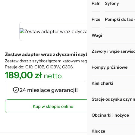
Palniki i zgrzewarki
Myjki do rur i wy
Syfony
Przechowywanie narz
Pompki do lad
Wagi
Zawory i węże serwis
Zestaw adapter wraz z dyszami i szybkozłączem
Zestaw dysz z szybkozłączem kątowym regulowanym 220°.
Pasuje do: C10, C10B, C10BW, C30S.
Pompy próżniowe
189,00
zł
netto
Kielicharki
24 miesiące gwarancji!
Stacje odzysku czynn
Kup w sklepie online
Obcinarki i nożyce
Klucze