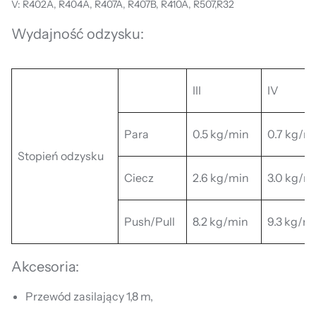
V: R402A, R404A, R407A, R407B, R410A, R507,R32
Wydajność odzysku:
III
IV
Para
0.5 kg/min
0.7 kg/m
Stopień odzysku
Ciecz
2.6 kg/min
3.0 kg/m
Push/Pull
8.2 kg/min
9.3 kg/m
Akcesoria:
Przewód zasilający 1,8 m,