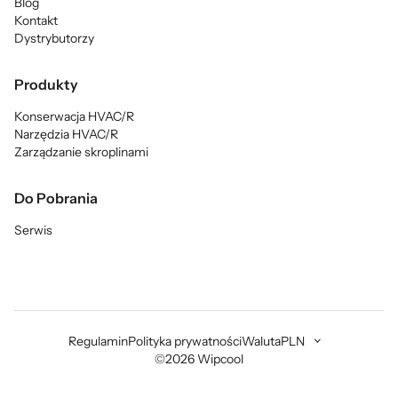
Blog
Kontakt
Dystrybutorzy
Produkty
Konserwacja HVAC/R
Narzędzia HVAC/R
Zarządzanie skroplinami
Do Pobrania
Serwis
Regulamin
Polityka prywatności
Waluta
PLN
©2026 Wipcool