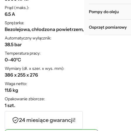
Prąd (maks.):
Pompy do oleju
6.5 A
Sprężarka:
Osprzęt pomiarowy
Bezolejowa, chłodzona powietrzem, tłokowa
Automatyczny wyłącznik:
38.5 bar
Temperatura pracy:
0-40°C
Wymiary (dł. x szer. x wys. mm):
386 x 255 x 276
Waga netto:
11.6 kg
Opakowanie zbiorcze:
1 szt.
24 miesiące gwarancji!