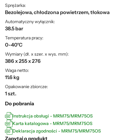
Sprężarka:
Bezolejowa, chłodzona powietrzem, tłokowa
Automatyczny wyłącznik:
38.5 bar
Temperatura pracy:
0-40°C
Wymiary (dł. x szer. x wys. mm):
386 x 255 x 276
Waga netto:
11.6 kg
Opakowanie zbiorcze:
1 szt.
Do pobrania
Instrukcja obsługi - MRM75/MRM75OS
Karta katalogowa - MRM75/MRM75OS
Deklaracja zgodności - MRM75/MRM75OS
Zapytaj o produkt