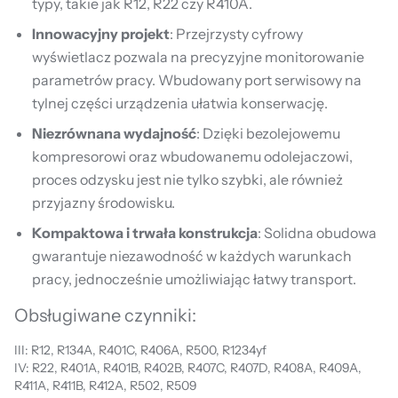
typy, takie jak R12, R22 czy R410A.
Innowacyjny projekt
: Przejrzysty cyfrowy
wyświetlacz pozwala na precyzyjne monitorowanie
parametrów pracy. Wbudowany port serwisowy na
tylnej części urządzenia ułatwia konserwację.
Niezrównana wydajność
: Dzięki bezolejowemu
kompresorowi oraz wbudowanemu odolejaczowi,
proces odzysku jest nie tylko szybki, ale również
przyjazny środowisku.
Kompaktowa i trwała konstrukcja
: Solidna obudowa
gwarantuje niezawodność w każdych warunkach
pracy, jednocześnie umożliwiając łatwy transport.
Obsługiwane czynniki:
III: R12, R134A, R401C, R406A, R500, R1234yf
IV: R22, R401A, R401B, R402B, R407C, R407D, R408A, R409A,
R411A, R411B, R412A, R502, R509