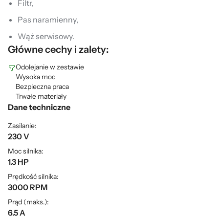
Filtr,
Pas naramienny,
Wąż serwisowy.
Główne cechy i zalety:
Odolejanie w zestawie
Wysoka moc
Bezpieczna praca
Trwałe materiały
Dane techniczne
Zasilanie:
230 V
Moc silnika:
1.3 HP
Prędkość silnika:
3000 RPM
Prąd (maks.):
6.5 A