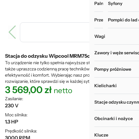
Palniki i zgrzewarki
Myjki do rur i wy
Syfony
Przechowywanie narz
Pompki do lad
Wagi
Zawory i węże serwis
Stacja do odzysku Wipcool MRM75os z odolejaczem
To urządzenie nie tylko spełnia najwyższe standardy branżowe, ale
także upraszcza codzienną pracę techników, zwiększając jej
Pompy próżniowe
efektywność i komfort. Wybierając nasz produkt, inwestujesz w
rozwiązanie, które sprawdzi się w każdej sytuacji.
Kielicharki
3 569,00
zł
netto
Zasilanie:
Stacje odzysku czynn
230 V
Moc silnika:
Obcinarki i nożyce
1.3 HP
Prędkość silnika:
Klucze
3000 RPM