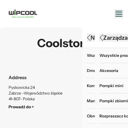
Narzędzia HV
Konserwacj
Zarządza
Coolstore
Wszystkie produkty 
Wszystkie produk
Wszystkie prod
Dmuchawy
Akcesoria do myje
Akcesoria
Address
Konwertery, baterie i
Chemia i odświeża
Pompki mini
Pyskowicka 24
Zabrze -Województwo śląskie
41-807- Polska
Manometry i wakuom
Myjki ciśnieniowe
Pompki zbiorn
Prowadź do >
Obróbka rur
Pokrowce do mycia
Rozpraszacz k