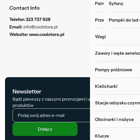
Palniki i zgrzewarki
Myjki do rur i wy
Syfony
Contact Info
Telefon
323 737 928
Przechowywanie narz
Pompki do lad
Email:
info@coolstore.pl
Website:
www.coolstore.pl
Wagi
Zawory i węże serwis
Pompy próżniowe
Kielicharki
Newsletter
Bądź pierwszy z naszymi promocjami i aktualizacją
Stacje odzysku czynn
produktów
Obcinarki i nożyce
Dołącz
Klucze